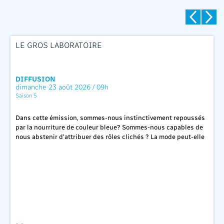
LE GROS LABORATOIRE
DIFFUSION
dimanche 23 août 2026 / 09h
Saison 5
Dans cette émission, sommes-nous instinctivement repoussés
par la nourriture de couleur bleue? Sommes-nous capables de
nous abstenir d'attribuer des rôles clichés ? La mode peut-elle
nous manipuler autant qu'elle l'affirme ? Quelle est la stratégie
des Québécois dans les toilettes publiques ?