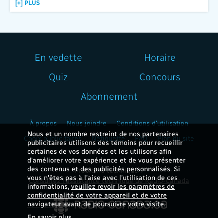
[+] PLUS
En vedette
Horaire
Quiz
Concours
Abonnement
À propos
Nous joindre
Conditions d'utilisation
Nous et un nombre restreint de nos partenaires
Choix publicitaires
Nétiquette
FAQ
Plan du site
publicitaires utilisons des témoins pour recueillir
certaines de vos données et les utilisons afin
d’améliorer votre expérience et de vous présenter
des contenus et des publicités personnalisés. Si
Problème technique ?
vous n'êtes pas à l'aise avec l'utilisation de ces
Consultez l'assistance technique de Radio-Canada
informations,
veuillez revoir les paramètres de
confidentialité de votre appareil et de votre
navigateur
avant de poursuivre votre visite.
En savoir plus