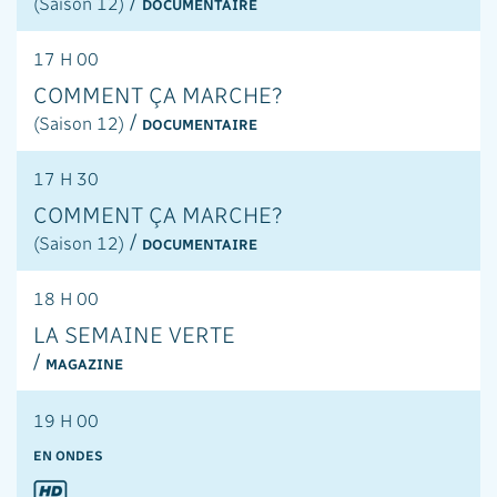
/
(Saison 12)
DOCUMENTAIRE
17 H 00
COMMENT ÇA MARCHE?
/
(Saison 12)
DOCUMENTAIRE
17 H 30
COMMENT ÇA MARCHE?
/
(Saison 12)
DOCUMENTAIRE
18 H 00
LA SEMAINE VERTE
/
MAGAZINE
19 H 00
19 H 00
ENQUÊTE DE SANTÉ: LE POISSON, À
EN ONDES
CONSOMMER SANS MODÉRATION?
/
DOCUMENTAIRE