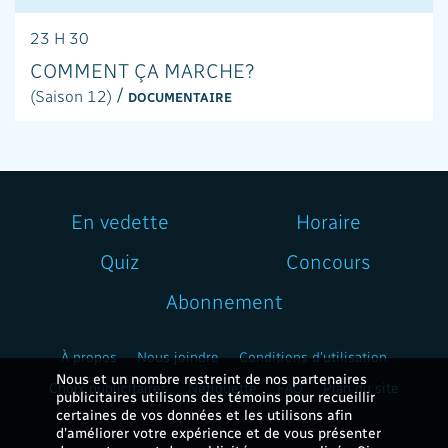
23 H 30
COMMENT ÇA MARCHE?
/
(Saison 12)
DOCUMENTAIRE
En vedette
Horaire
Quiz
Concours
Abonnement
À propos
Nous joindre
Conditions d'utilisation
Nous et un nombre restreint de nos partenaires
Choix publicitaires
Nétiquette
FAQ
Plan du site
publicitaires utilisons des témoins pour recueillir
certaines de vos données et les utilisons afin
d’améliorer votre expérience et de vous présenter