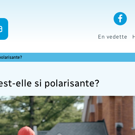
En vedette
polarisante?
st-elle si polarisante?