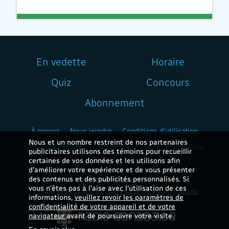
En vedette
Horaire
Quiz
Concours
Abonnement
À propos
Nous joindre
Conditions d'utilisation
Nous et un nombre restreint de nos partenaires
Choix publicitaires
Nétiquette
FAQ
Plan du site
publicitaires utilisons des témoins pour recueillir
certaines de vos données et les utilisons afin
d’améliorer votre expérience et de vous présenter
des contenus et des publicités personnalisés. Si
Problème technique ?
vous n'êtes pas à l'aise avec l'utilisation de ces
Consultez l'assistance technique de Radio-Canada
informations,
veuillez revoir les paramètres de
confidentialité de votre appareil et de votre
navigateur
avant de poursuivre votre visite.