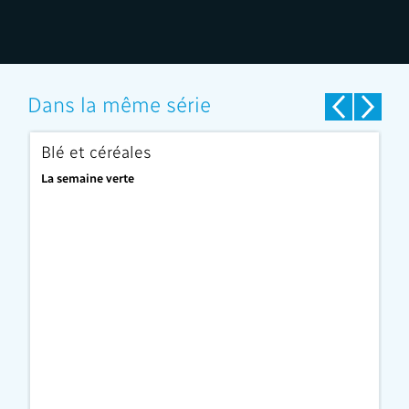
Dans la même série
Blé et céréales
L
La semaine verte
La