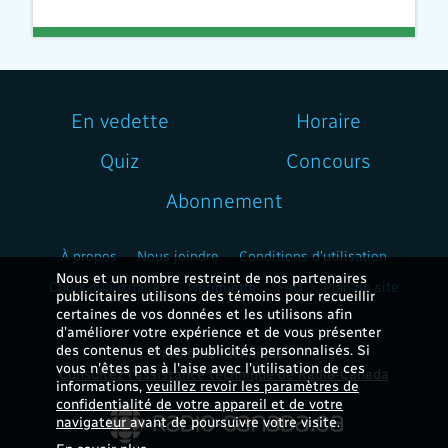
En vedette
Horaire
Quiz
Concours
Abonnement
À propos
Nous joindre
Conditions d'utilisation
Nous et un nombre restreint de nos partenaires
Choix publicitaires
Nétiquette
FAQ
Plan du site
publicitaires utilisons des témoins pour recueillir
certaines de vos données et les utilisons afin
d’améliorer votre expérience et de vous présenter
des contenus et des publicités personnalisés. Si
Problème technique ?
vous n'êtes pas à l'aise avec l'utilisation de ces
Consultez l'assistance technique de Radio-Canada
informations,
veuillez revoir les paramètres de
confidentialité de votre appareil et de votre
navigateur
avant de poursuivre votre visite.