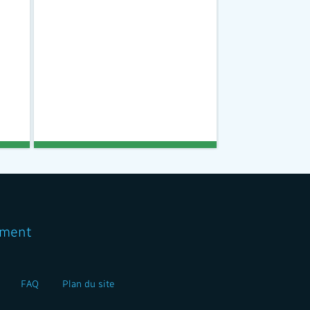
ment
FAQ
Plan du site