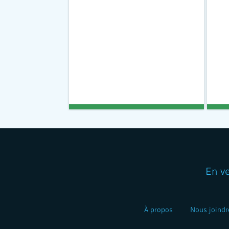
En v
À propos
Nous joindr