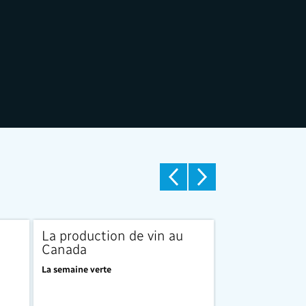
La production de vin au
Le carbone e
Canada
automobile
La semaine verte
La semaine verte