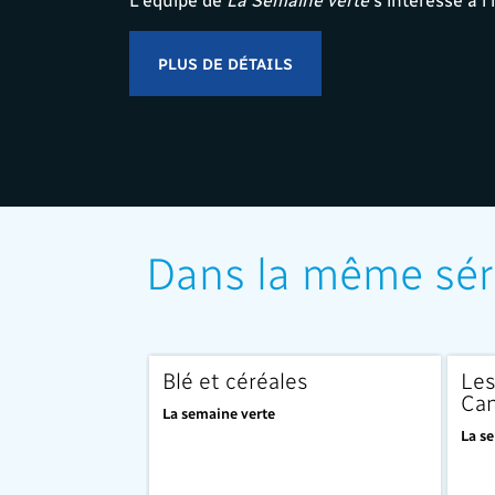
PLUS DE DÉTAILS
Dans la même sér
Blé et céréales
Les
Ca
La semaine verte
La s