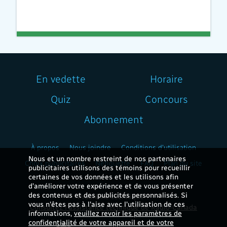
En vedette
Horaire
Quiz
Concours
Abonnement
À propos
Nous joindre
Conditions d'utilisation
Nous et un nombre restreint de nos partenaires
Choix publicitaires
Nétiquette
FAQ
Plan du site
publicitaires utilisons des témoins pour recueillir
certaines de vos données et les utilisons afin
d’améliorer votre expérience et de vous présenter
des contenus et des publicités personnalisés. Si
Problème technique ?
vous n'êtes pas à l'aise avec l'utilisation de ces
Consultez l'assistance technique de Radio-Canada
informations,
veuillez revoir les paramètres de
confidentialité de votre appareil et de votre