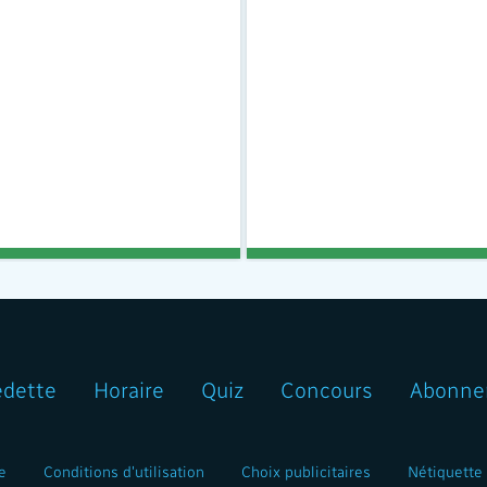
edette
Horaire
Quiz
Concours
Abonne
e
Conditions d'utilisation
Choix publicitaires
Nétiquette