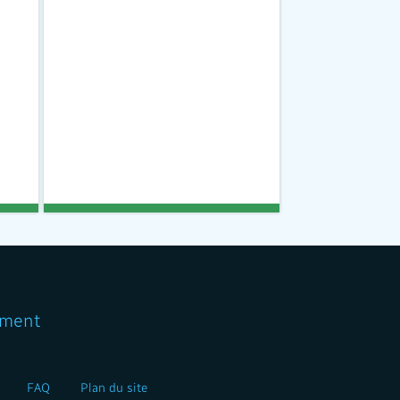
ment
FAQ
Plan du site