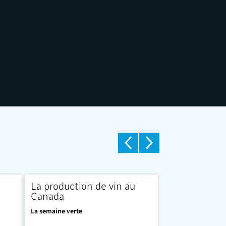
La production de vin au
Le carbone e
Canada
automobile
La semaine verte
La semaine verte