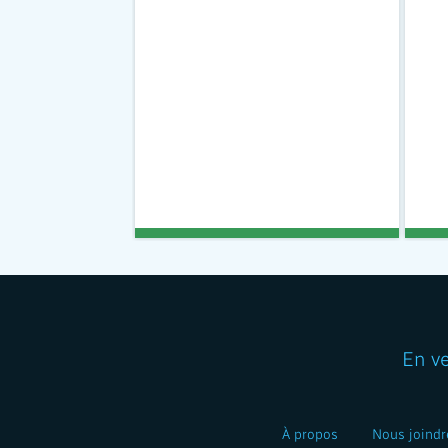
En v
À propos
Nous joindr