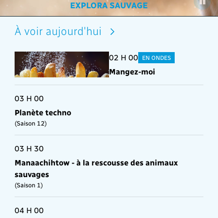
RAFALES DU DIMANCHE
COLLECTION EXPLORA
EXPLORA SAUVAGE
ALIMENTATION
SAISON
À voir aujourd'hui
02 H 00
EN ONDES
Mangez-moi
03 H 00
Planète techno
(Saison 12)
03 H 30
Manaachihtow - à la rescousse des animaux
sauvages
(Saison 1)
04 H 00