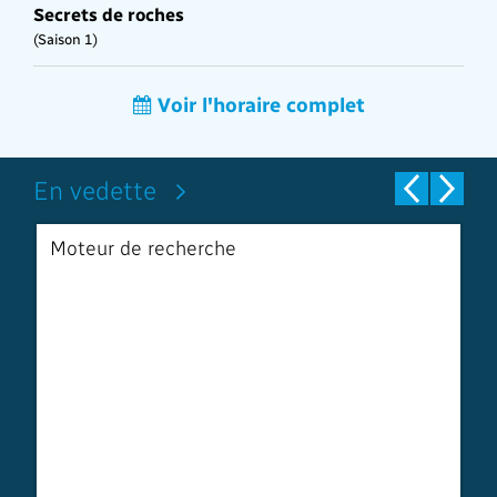
Secrets de roches
(Saison 1)
Voir l'horaire complet
En vedette
Moteur de recherche
S
a