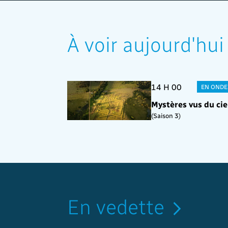
À voir aujourd'hui
14 H 00
EN ONDE
Mystères vus du cie
(Saison 3)
En vedette