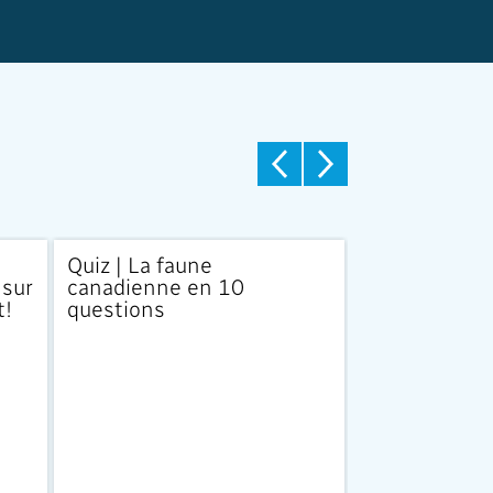
Quiz | La faune
Quiz | Conna
 sur
canadienne en 10
tout ce qui s
t!
questions
votre assiett
10 questions pour 
sur la nutrition!