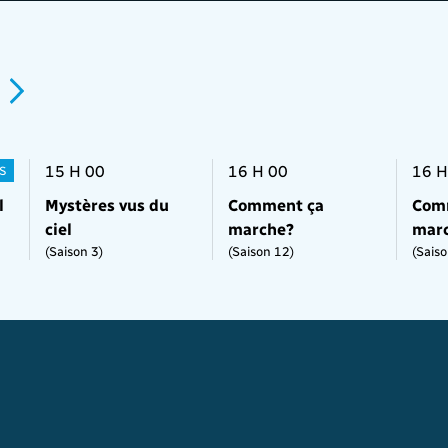
15 H 00
16 H 00
16 H
S
l
Mystères vus du
Comment ça
Com
ciel
marche?
mar
(Saison 3)
(Saison 12)
(Saiso