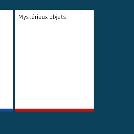
Mystérieux objets
Vivre loin d