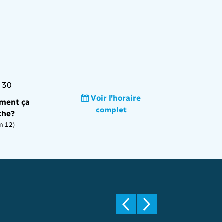
 30
Voir l'horaire
ment ça
complet
che?
n 12)