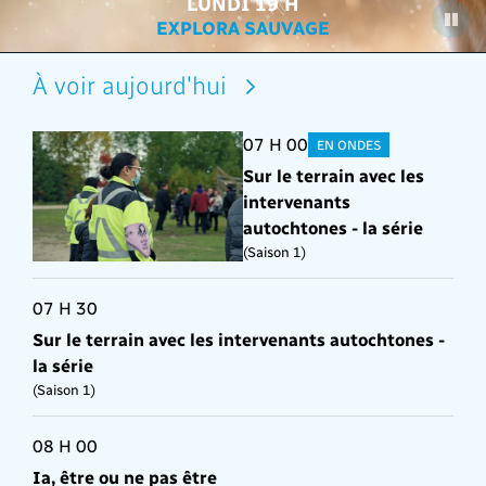
DE RETOUR POUR UNE TROISIÈME
DIMANCHE 13 H
VENDREDI 20 H
SAMEDI 20 H
LUNDI 19 H
RAFALES DU DIMANCHE
COLLECTION EXPLORA
EXPLORA SAUVAGE
ALIMENTATION
SAISON
À voir aujourd'hui
07 H 00
EN ONDES
Sur le terrain avec les
intervenants
autochtones - la série
(Saison 1)
07 H 30
Sur le terrain avec les intervenants autochtones -
la série
(Saison 1)
08 H 00
Ia, être ou ne pas être