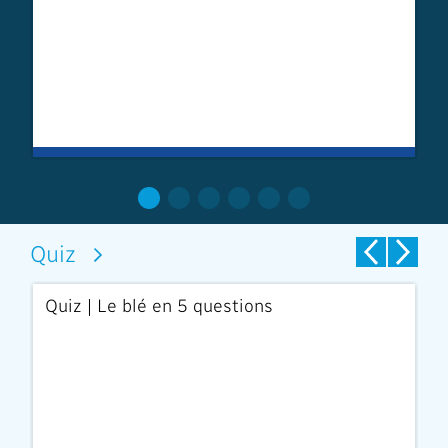
Quiz
ns
Quiz | Le blé en 5 questions
Q
r