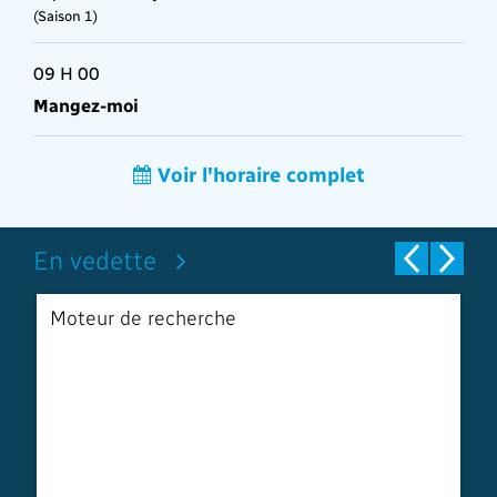
(Saison 1)
09 H 00
Mangez-moi
Voir l'horaire complet
En vedette
Moteur de recherche
S
a