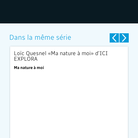
Dans la même série
EXCLUSIVITÉ
EXC
Loïc Quesnel «Ma nature à moi» d'ICI
M
EXPLORA
E
Ma nature à moi
Ma