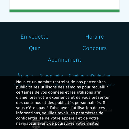
En vedette
Horaire
Quiz
Concours
Abonnement
À propos
Nous joindre
Conditions d'utilisation
Nous et un nombre restreint de nos partenaires
Choix publicitaires
Nétiquette
FAQ
Plan du site
publicitaires utilisons des témoins pour recueillir
certaines de vos données et les utilisons afin
d’améliorer votre expérience et de vous présenter
des contenus et des publicités personnalisés. Si
Problème technique ?
vous n'êtes pas à l'aise avec l'utilisation de ces
Consultez l'assistance technique de Radio-Canada
informations,
veuillez revoir les paramètres de
confidentialité de votre appareil et de votre
navigateur
avant de poursuivre votre visite.