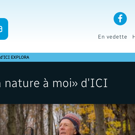
En vedette
» d'ICI EXPLORA
 nature à moi» d'ICI