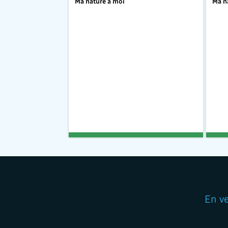
Ma nature à moi
Ma n
En v