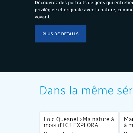
Découvrez des portraits de gens qui entretie
privilégiée et originale avec la nature, comm
voyant.
PLUS DE DÉTAILS
Dans la même sér
EXCLUSIVITÉ
EXCLU
Loïc Quesnel «Ma nature à
Mar
moi» d'ICI EXPLORA
à m