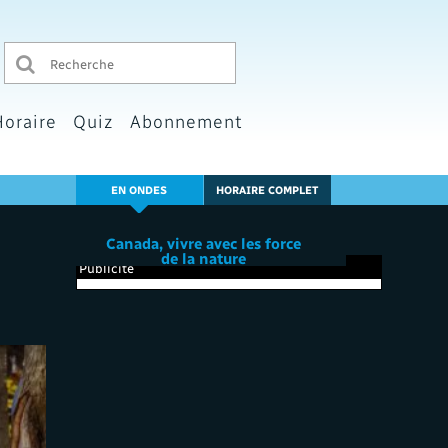
Horaire
Quiz
Abonnement
EN ONDES
HORAIRE COMPLET
Canada, vivre avec les force
de la nature
Publicité