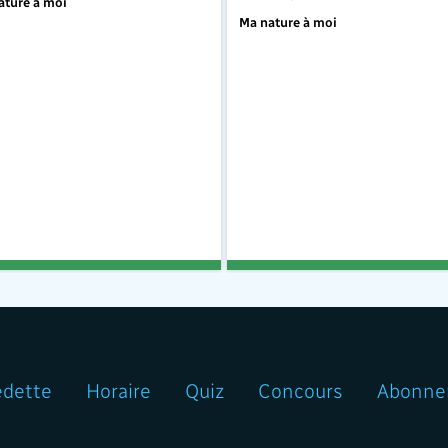
ature à moi
Ma nature à moi
edette
Horaire
Quiz
Concours
Abonne