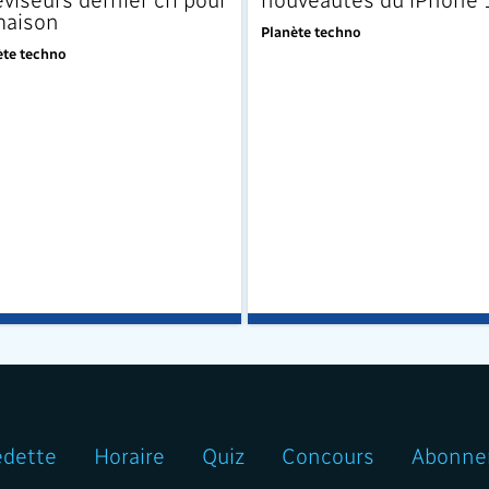
maison
Planète techno
ète techno
edette
Horaire
Quiz
Concours
Abonne