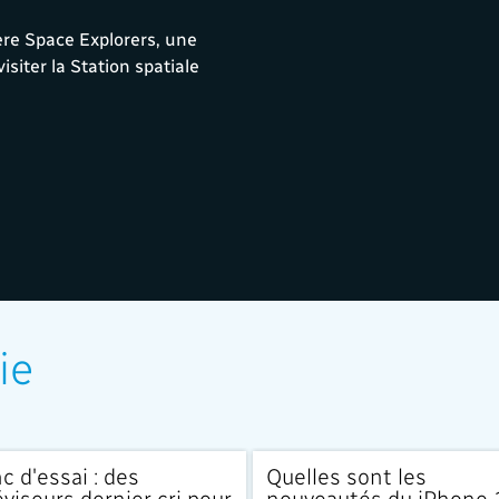
ère Space Explorers, une
isiter la Station spatiale
ie
c d'essai : des
Quelles sont les
éviseurs dernier cri pour
nouveautés du iPhone 