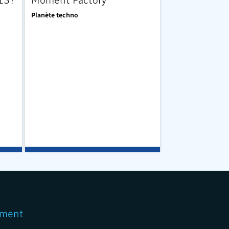
Audet
Planète techno
Planète techno
ment