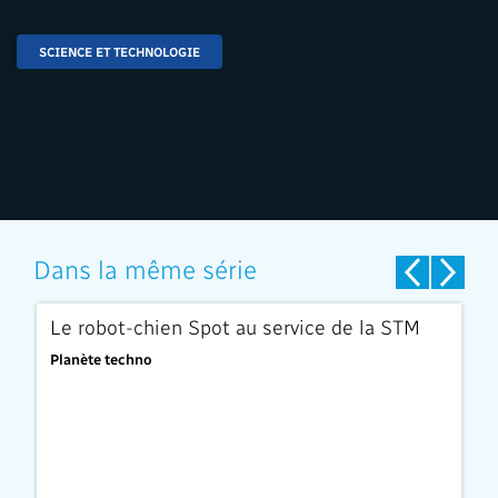
SCIENCE ET TECHNOLOGIE
Dans la même série
Le robot-chien Spot au service de la STM
B
p
Planète techno
Pl