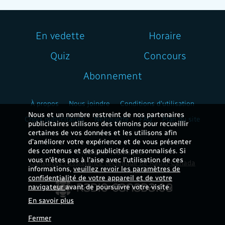
En vedette
Horaire
Quiz
Concours
Abonnement
À propos
Nous joindre
Conditions d'utilisation
Nous et un nombre restreint de nos partenaires
Choix publicitaires
Nétiquette
FAQ
Plan du site
publicitaires utilisons des témoins pour recueillir
certaines de vos données et les utilisons afin
d’améliorer votre expérience et de vous présenter
des contenus et des publicités personnalisés. Si
Problème technique ?
vous n'êtes pas à l'aise avec l'utilisation de ces
Consultez l'assistance technique de Radio-Canada
informations,
veuillez revoir les paramètres de
confidentialité de votre appareil et de votre
navigateur
avant de poursuivre votre visite.
En savoir plus
Fermer