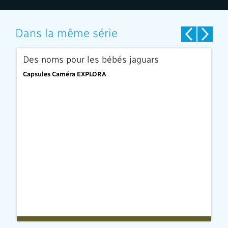
Dans la même série
EXCLUSIVITÉ
EXC
Des noms pour les bébés jaguars
L
Capsules Caméra EXPLORA
Ca