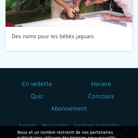
Des noms pour les bébés jaguars
En vedette
Horaire
Quiz
Concours
Abonnement
À propos
Nous joindre
Conditions d'utilisation
Nous et un nombre restreint de nos partenaires
Choix publicitaires
Nétiquette
FAQ
Plan du site
publicitaires utilisons des témoins pour recueillir