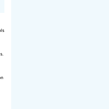
ols
.
s.
on