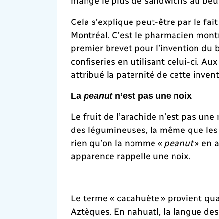
mange le plus de sandwichs au beu
Cela s’explique peut-être par le fai
Montréal. C’est le pharmacien mont
premier brevet pour l’invention du b
confiseries en utilisant celui-ci. Au
attribué la paternité de cette inven
La
peanut
n’est pas une noix
Le fruit de l’arachide n’est pas une 
des légumineuses, la même que les po
rien qu’on la nomme «
peanut
» en a
apparence rappelle une noix.
Le terme « cacahuète » provient quan
Aztèques. En nahuatl, la langue des 