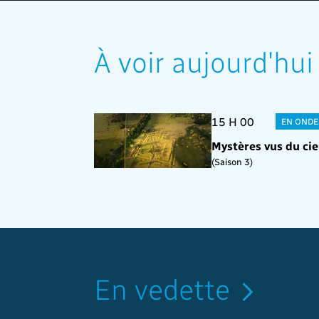
À voir aujourd'hui
15 H 00
EN ONDE
Mystères vus du cie
(Saison 3)
En vedette