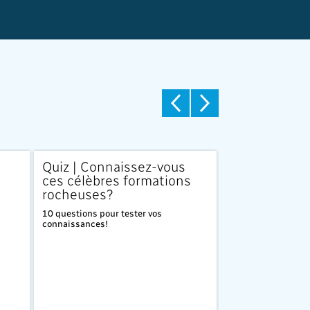
Quiz | Connaissez-vous
Quiz | Conna
ces célèbres formations
mieux le Can
rocheuses?
cobayes du G
laboratoire?
10 questions pour tester vos
connaissances!
Testez vos connais