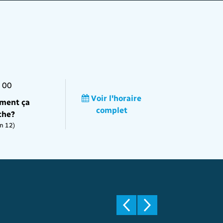
 00
Voir l'horaire
ment ça
complet
che?
n 12)