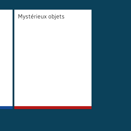
Mystérieux objets
Vivre loin d