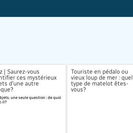
z | Saurez-vous
Touriste en pédalo ou
ntifier ces mystérieux
vieux loup de mer : quel
ets d’une autre
type de matelot êtes-
oque?
vous?
bjets, une seule question : de quoi
t-il?