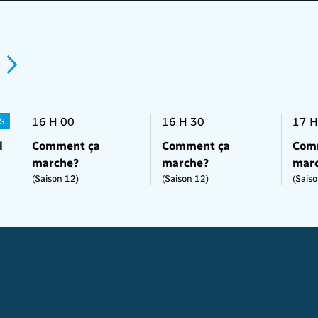
16 H 00
16 H 30
17 H
S
l
Comment ça
Comment ça
Com
marche?
marche?
mar
(Saison 12)
(Saison 12)
(Saiso