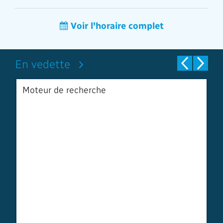
Voir l'horaire complet
En vedette
Moteur de recherche
S
a