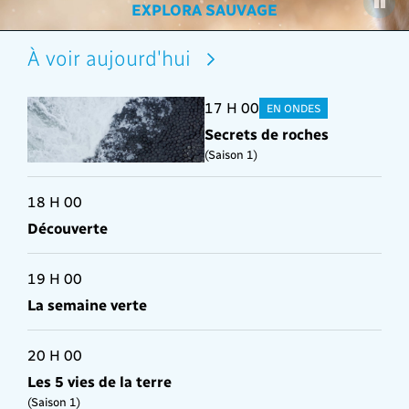
RAFALES DU DIMANCHE
COLLECTION EXPLORA
EXPLORA SAUVAGE
ALIMENTATION
SAISON
À voir aujourd'hui
17 H 00
EN ONDES
Secrets de roches
(Saison 1)
18 H 00
Découverte
19 H 00
La semaine verte
20 H 00
Les 5 vies de la terre
(Saison 1)