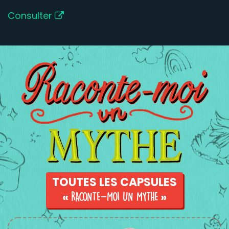
Consulter
TOUTES LES CAPSULES
«
RACONTE-MOI UN MYTHE
»