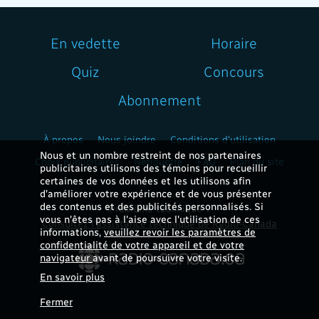
En vedette
Horaire
Quiz
Concours
Abonnement
À propos
Nous joindre
Conditions d'utilisation
Nous et un nombre restreint de nos partenaires
Choix publicitaires
Nétiquette
FAQ
Plan du site
publicitaires utilisons des témoins pour recueillir
certaines de vos données et les utilisons afin
d’améliorer votre expérience et de vous présenter
des contenus et des publicités personnalisés. Si
Problème technique ?
vous n'êtes pas à l'aise avec l'utilisation de ces
Consultez l'assistance technique de Radio-Canada
informations,
veuillez revoir les paramètres de
confidentialité de votre appareil et de votre
navigateur
avant de poursuivre votre visite.
En savoir plus
Fermer