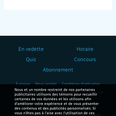
En vedette
Horaire
Quiz
Concours
Abonnement
À propos
Nous joindre
Conditions d'utilisation
Nous et un nombre restreint de nos partenaires
Choix publicitaires
Nétiquette
FAQ
Plan du site
publicitaires utilisons des témoins pour recueillir
certaines de vos données et les utilisons afin
d’améliorer votre expérience et de vous présenter
des contenus et des publicités personnalisés. Si
Problème technique ?
vous n'êtes pas à l'aise avec l'utilisation de ces
Consultez l'assistance technique de Radio-Canada