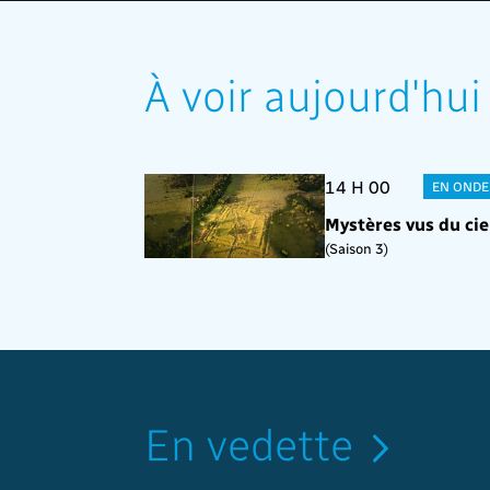
À voir aujourd'hui
14 H 00
EN ONDE
Mystères vus du cie
(Saison 3)
En vedette