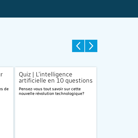
r
Quiz | L’intelligence
Quiz | 10 phot
artificielle en 10 questions
saurez-vous 
reconnaître?
es de
Pensez-vous tout savoir sur cette
nouvelle révolution technologique?