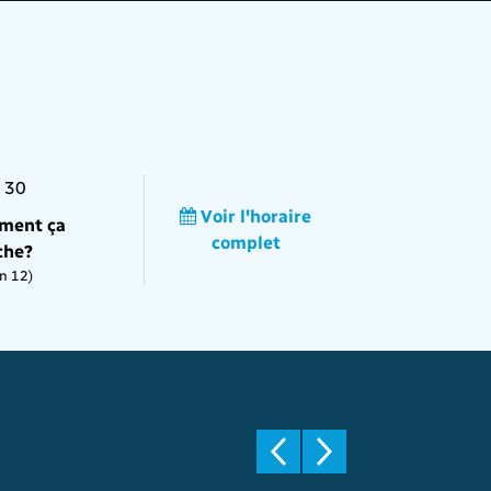
 30
Voir l'horaire
ment ça
complet
che?
n 12)