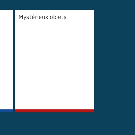
Mystérieux objets
Vivre loin d