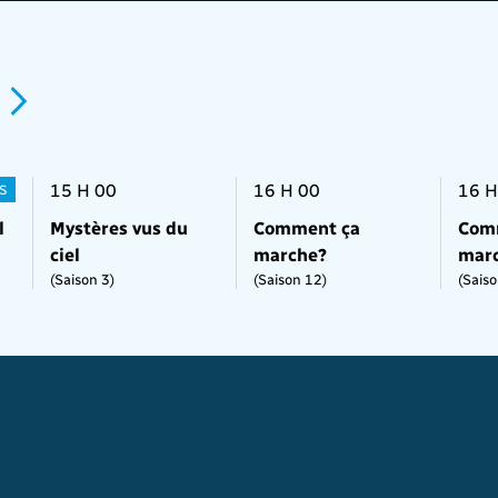
15 H 00
16 H 00
16 H
S
l
Mystères vus du
Comment ça
Com
ciel
marche?
mar
(Saison 3)
(Saison 12)
(Saiso